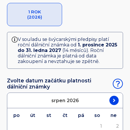
1 ROK
(2026)
V souladu se švýcarskými předpisy platí
roční dálniční známka od
1. prosince 2025
do 31. ledna 2027
(14 měsíců). Roční
dálniční známka je platná od data
zakoupení a nevztahuje se zpětně.
Zvolte datum začátku platnosti
dálniční známky
srpen
2026
po
út
st
čt
pá
so
ne
1
2