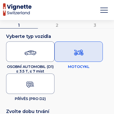
1
2
3
Vyberte typ vozidla
OSOBNÍ AUTOMOBIL (D1)
MOTOCYKL
≤ 3.5 T, ≤ 7 míst
PŘÍVĚS (PRO D2)
Zvolte dobu trvání