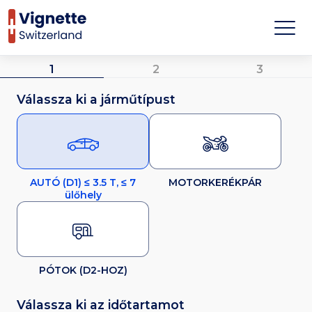
1
2
3
Válassza ki a járműtípust
AUTÓ (D1) ≤ 3.5 T, ≤ 7
MOTORKERÉKPÁR
ülőhely
PÓTOK (D2-HOZ)
Válassza ki az időtartamot