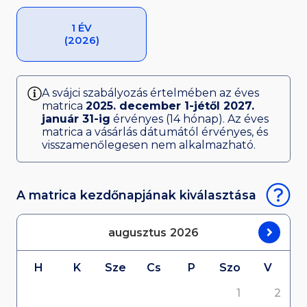
1 ÉV
(2026)
A svájci szabályozás értelmében az éves
matrica
2025. december 1-jétől 2027.
január 31-ig
érvényes (14 hónap). Az éves
matrica a vásárlás dátumától érvényes, és
visszamenőlegesen nem alkalmazható.
A matrica kezdőnapjának kiválasztása
augusztus
2026
H
K
Sze
Cs
P
Szo
V
1
2