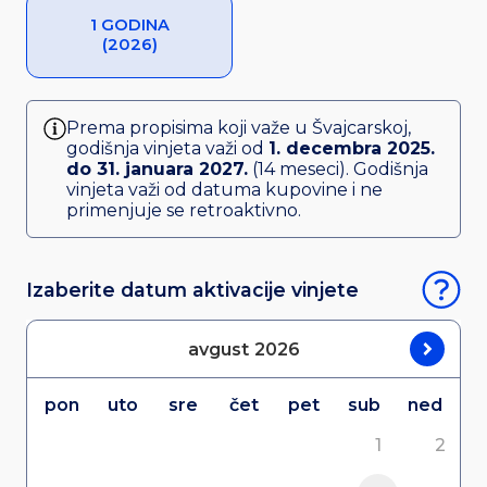
1 GODINA
(2026)
Prema propisima koji važe u Švajcarskoj,
godišnja vinjeta važi od
1. decembra 2025.
do 31. januara 2027.
(14 meseci). Godišnja
vinjeta važi od datuma kupovine i ne
primenjuje se retroaktivno.
Izaberite datum aktivacije vinjete
avgust
2026
pon
uto
sre
čet
pet
sub
ned
1
2