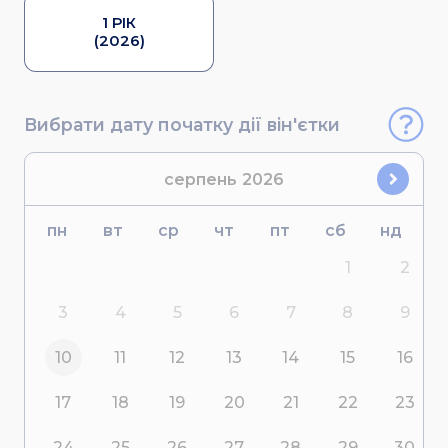
1 РІК
(2026)
Вибрати дату початку дії він'єтки
серпень
2026
пн
вт
ср
чт
пт
сб
нд
1
2
3
4
5
6
7
8
9
10
11
12
13
14
15
16
17
18
19
20
21
22
23
24
25
26
27
28
29
30